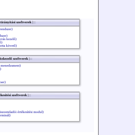
tirányítási szoftverek
|:::
rendszer)
szer)
rrás kezelő)
ő)
otta követő)
özkezelő szoftverek
|:::
s menedzsment)
)
ser)
kesítési szoftverek
|:::
szonteladói értékesítési modul)
erminál)