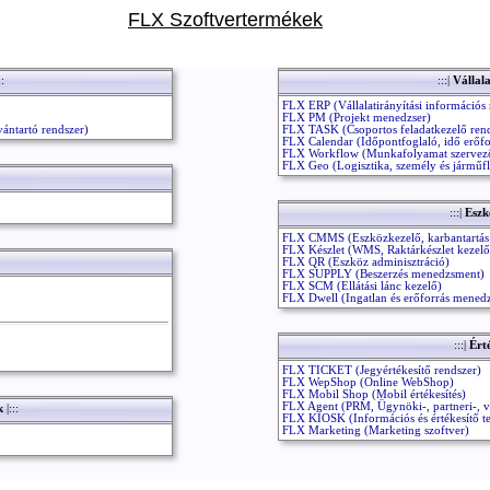
FLX Szoftvertermékek
::
:::|
Vállala
FLX ERP (Vállalatirányítási információs 
FLX PM (Projekt menedzser)
vántartó rendszer)
FLX TASK (Csoportos feladatkezelő rend
FLX Calendar (Időpontfoglaló, idő erőfo
FLX Workflow (Munkafolyamat szervez
FLX Geo (Logisztika, személy és járműfl
:
:::|
Eszk
FLX CMMS (Eszközkezelő, karbantartá
FLX Készlet (WMS, Raktárkészlet kezelő
FLX QR (Eszköz adminisztráció)
FLX SUPPLY (Beszerzés menedzsment)
FLX SCM (Ellátási lánc kezelő)
FLX Dwell (Ingatlan és erőforrás menedz
:::|
Érté
FLX TICKET (Jegyértékesítő rendszer)
FLX WepShop (Online WebShop)
FLX Mobil Shop (Mobil értékesítés)
FLX Agent (PRM, Ügynöki-, partneri-, vi
ek
|:::
FLX KIOSK (Információs és értékesítő t
FLX Marketing (Marketing szoftver)