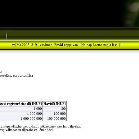
:::| Ma 2026. 8. 9., vasárnap,
Emőd
napja van. | Holnap Lörinc napja lesz. |:::
el
kezelése, csoportosítása
zeri regisztrációs díj [HUF]
Havidíj [HUF]
1 000
100
1 000 000
100 000
1 000 000 000
100 000 000
a https://flx.hu weboldalon közzétettek szerint változhat.
vig változatlan díjszabással értendőek.