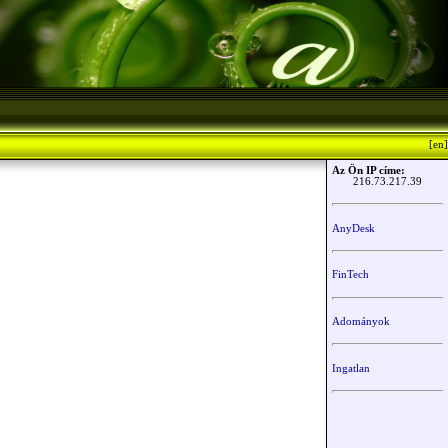
[en]
Az Ön IP címe:
216.73.217.39
AnyDesk
FinTech
Adományok
Ingatlan