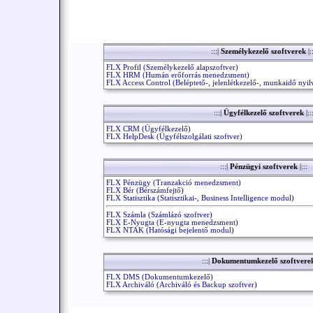
:::|
Személykezelő szoftverek
|:
FLX Profil (Személykezelő alapszoftver)
FLX HRM (Humán erőforrás menedzsment)
FLX Access Control (Beléptető-, jelenlétkezelő-, munkaidő nyil
:::|
Ügyfélkezelő szoftverek
|::
FLX CRM (Ügyfélkezelő)
FLX HelpDesk (Ügyfélszolgálati szoftver)
:::|
Pénzügyi szoftverek
|:::
FLX Pénzügy (Tranzakció menedzsment)
FLX Bér (Bérszámfejtő)
FLX Statisztika (Statisztikai-, Business Intelligence modul)
FLX Számla (Számlázó szoftver)
FLX E-Nyugta (E-nyugta menedzsment)
FLX NTAK (Hatósági bejelentő modul)
:::|
Dokumentumkezelő szoftver
FLX DMS (Dokumentumkezelő)
FLX Archiváló (Archiváló és Backup szoftver)