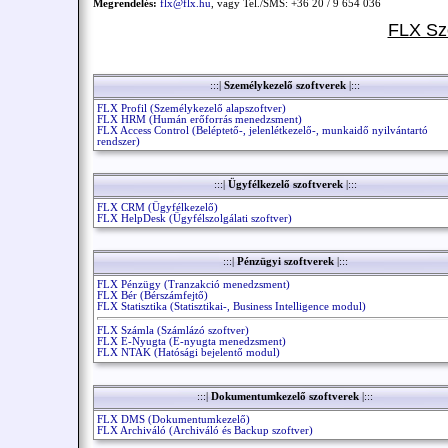
Megrendelés:
flx@flx.hu
, vagy Tel./SMS: +36 20 / 9 654 036
FLX Sz
:::|
Személykezelő szoftverek
|:::
FLX Profil (Személykezelő alapszoftver)
FLX HRM (Humán erőforrás menedzsment)
FLX Access Control (Beléptető-, jelenlétkezelő-, munkaidő nyilvántartó
rendszer)
:::|
Ügyfélkezelő szoftverek
|:::
FLX CRM (Ügyfélkezelő)
FLX HelpDesk (Ügyfélszolgálati szoftver)
:::|
Pénzügyi szoftverek
|:::
FLX Pénzügy (Tranzakció menedzsment)
FLX Bér (Bérszámfejtő)
FLX Statisztika (Statisztikai-, Business Intelligence modul)
FLX Számla (Számlázó szoftver)
FLX E-Nyugta (E-nyugta menedzsment)
FLX NTAK (Hatósági bejelentő modul)
:::|
Dokumentumkezelő szoftverek
|:::
FLX DMS (Dokumentumkezelő)
FLX Archiváló (Archiváló és Backup szoftver)