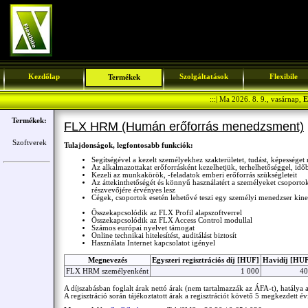
Kezdőlap
Szolgáltatások
Flexibile
Termékek
:::| Ma 2026. 8. 9., vasárnap,
E
Termékek:
FLX HRM (Humán erőforrás menedzsment)
Szoftverek
Tulajdonságok, legfontosabb funkciók:
Segítségével a kezelt személyekhez szakterületet, tudást, képességet
Az alkalmazottakat erőforrásként kezelhetjük, terhelhetőséggel, időb
Kezeli az munkakörök, -feladatok emberi erőforrás szükségleteit
Az áttekinthetőségét és könnyű használatért a személyeket csoporto
részvevőjére érvényes lesz
Cégek, csoportok esetén lehetővé teszi egy személyi menedzser kinev
Összekapcsolódik az FLX Profil alapszoftverrel
Összekapcsolódik az FLX Access Control modullal
Számos európai nyelvet támogat
Online technikai hitelesítést, auditálást biztosít
Használata Internet kapcsolatot igényel
Megnevezés
Egyszeri regisztrációs díj [HUF]
Havidíj [HU
FLX HRM személyenként
1 000
40
A díjszabásban foglalt árak nettó árak (nem tartalmazzák az ÁFA-t), hatálya a
A regisztráció során tájékoztatott árak a regisztrációt követő 5 megkezdett év