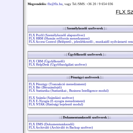
Megrendelés:
flx@flx.hu
, vagy Tel./SMS: +36 20 / 9 654 036
FLX Sz
:::|
Személykezelő szoftverek
|:::
FLX Profil (Személykezelő alapszoftver)
FLX HRM (Humán erőforrás menedzsment)
FLX Access Control (Beléptető-, jelenlétkezelő-, munkaidő nyilvántartó ren
:::|
Ügyfélkezelő szoftverek
|:::
FLX CRM (Ügyfélkezelő)
FLX HelpDesk (Ügyfélszolgálati szoftver)
:::|
Pénzügyi szoftverek
|:::
FLX Pénzügy (Tranzakció menedzsment)
FLX Bér (Bérszámfejtő)
FLX Statisztika (Statisztikai-, Business Intelligence modul)
FLX Számla (Számlázó szoftver)
FLX E-Nyugta (E-nyugta menedzsment)
FLX NTAK (Hatósági bejelentő modul)
:::|
Dokumentumkezelő szoftverek
|:::
FLX DMS (Dokumentumkezelő)
FLX Archiváló (Archiváló és Backup szoftver)