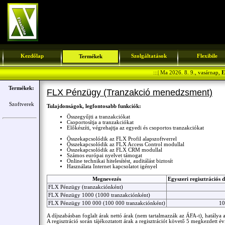
Kezdőlap
Szolgáltatások
Flexibile
Termékek
:::| Ma 2026. 8. 9., vasárnap,
E
Termékek:
FLX Pénzügy (Tranzakció menedzsment)
Szoftverek
Tulajdonságok, legfontosabb funkciók:
Összegyűjti a tranzakciókat
Csoportosítja a tranzakciókat
Előkészíti, végrehajtja az egyedi és csoportos tranzakciókat
Összekapcsolódik az FLX Profil alapszoftverrel
Összekapcsolódik az FLX Access Control modullal
Összekapcsolódik az FLX CRM modullal
Számos európai nyelvet támogat
Online technikai hitelesítést, auditálást biztosít
Használata Internet kapcsolatot igényel
Megnevezés
Egyszeri regisztrációs 
FLX Pénzügy (tranzakciónként)
FLX Pénzügy 1000 (1000 tranzakciónként)
FLX Pénzügy 100 000 (100 000 tranzakciónként)
10
A díjszabásban foglalt árak nettó árak (nem tartalmazzák az ÁFA-t), hatálya a
A regisztráció során tájékoztatott árak a regisztrációt követő 5 megkezdett év