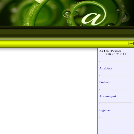
[en]
Az Ön IP címe:
216.73.217.11
AnyDesk
FinTech
Adományok
Ingatlan